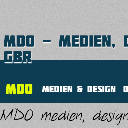
MDO - medien, d
GbR
mdo
medien & design
o
MDO medien, desig