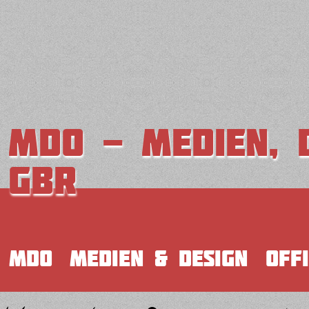
MDO - medien, d
GbR
mdo
medien & design
off