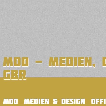
MDO - medien, d
GbR
mdo
medien & design
off