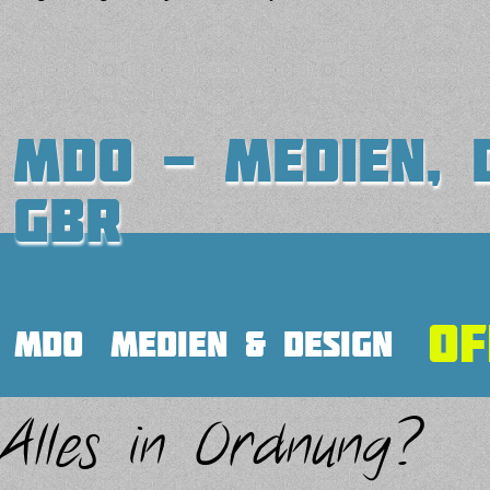
MDO - medien, d
GbR
of
mdo
medien & design
Alles in Ordnung?