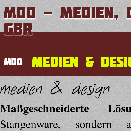
MDO - medien, d
GbR
medien & desi
mdo
medien & design
Maßgeschneiderte Lösu
Stangenware, sondern 