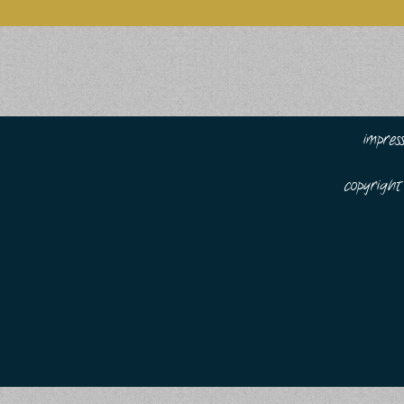
impre
copyrigh